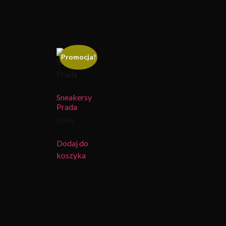
y
y
Promocja!
Sneakersy
Prada
610 €
Dodaj do
koszyka