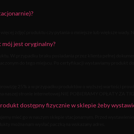
tacjonarnie)?
 więcej zdjęć produktu czy pytania o mniejsze lub większe wady. 
mój jest oryginalny?
uktu. W przypadku braku posiadania przez klienta pełnej dokume
naczonym do tego miejscu. Po certyfikacji wystawiamy produkt do
prowizję 25% a w przypadku produktów o wyższej wartości prowiz
tać na naszej stronie internetowej.NIE POBIERAMY OPŁATY Z
produkt dostępny fizycznie w sklepie żeby wystawi
ujemy mieć go w naszym sklepie stacjonarnym. Przed wystawienie
odukty można nam wysłać paczką na wskazany adres.