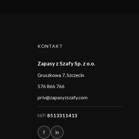
KONTAKT
Zapasy z Szafy Sp. z o.o.
Gruszkowa 7
,
Szczecin
576 866 766
priv@zapasyzszafy.com
NIP:
8513311413
f
in