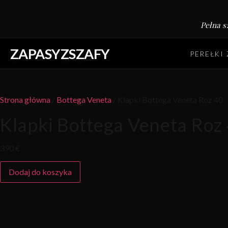
Pełna s
ZAPASYZSZAFY
PEREŁKI
Strona główna
/
Bottega Veneta
/ Klapki Bottega Veneta Roz 40
Klapki Bottega Veneta Roz
390 €
Dodaj do koszyka